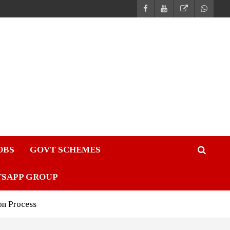
JOBS
GOVT SCHEMES
TSAPP GROUP
on Process