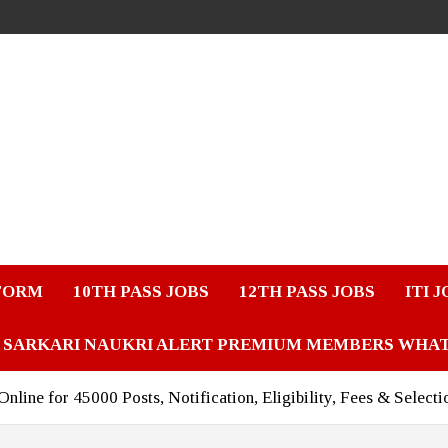
FORM
10TH PASS JOBS
12TH PASS JOBS
ITI 
SARKARI NAUKRI ALERT PREMIUM MEMBERS WHA
line for 45000 Posts, Notification, Eligibility, Fees & Selecti