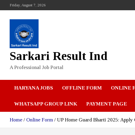
Skip
Friday, August 7, 2026
to
content
Sarkari Result Ind
A Professional Job Portal
HARYANA JOBS
OFFLINE FORM
ONLINE 
WHATSAPP GROUP LINK
PAYMENT PAGE
Home
Online Form
UP Home Guard Bharti 2025: Apply On