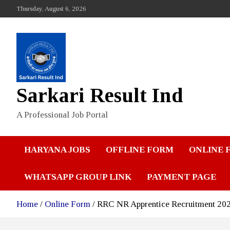
Skip
Thursday, August 6, 2026
to
content
Sarkari Result Ind
A Professional Job Portal
HARYANA JOBS
OFFLINE FORM
ONLINE 
WHATSAPP GROUP LINK
PAYMENT PAGE
Home
Online Form
RRC NR Apprentice Recruitment 20