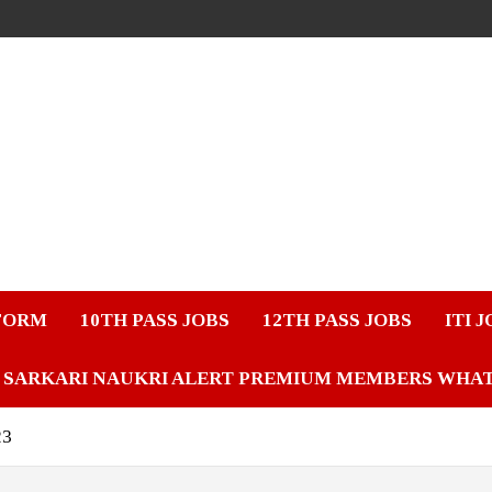
FORM
10TH PASS JOBS
12TH PASS JOBS
ITI 
SARKARI NAUKRI ALERT PREMIUM MEMBERS WHA
23