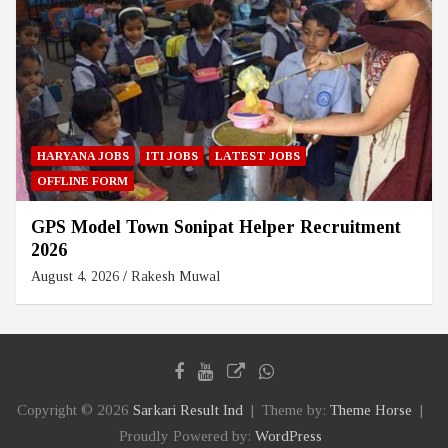
HARYANA JOBS
ITI JOBS
LATEST JOBS
OFFLINE FORM
GPS Model Town Sonipat Helper Recruitment
2026
August 4, 2026
Rakesh Muwal
Copyright © 2026
Sarkari Result Ind
Theme by:
Theme Horse
Proudly Powered by:
WordPress