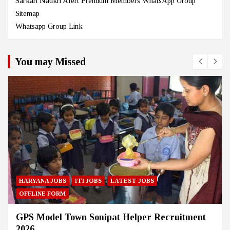
Sarkari Naukri Alert Premium Members WhatsApp Group
Sitemap
Whatsapp Group Link
You may Missed
HARYANA JOBS
ITI JOBS
LATEST JOBS
OFFLINE FORM
GPS Model Town Sonipat Helper Recruitment
2026