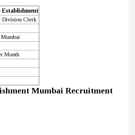
e Establishment
r Division Clerk
/ Mumbai
er Month
blishment Mumbai Recruitment