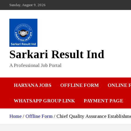
Skip
Sunday, August 9, 2026
to
content
Sarkari Result Ind
A Professional Job Portal
HARYANA JOBS
OFFLINE FORM
ONLINE 
WHATSAPP GROUP LINK
PAYMENT PAGE
Home
Offline Form
Chief Quality Assurance Establish