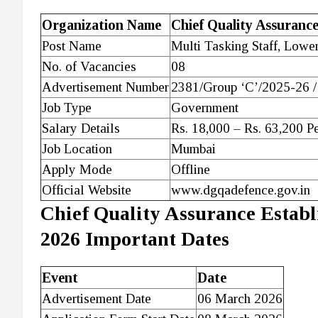
Organization Name
Chief Quality Assuranc
Post Name
Multi Tasking Staff, Lowe
No. of Vacancies
08
Advertisement Number
2381/Group ‘C’/2025-26 
Job Type
Government
Salary Details
Rs. 18,000 – Rs. 63,200 P
Job Location
Mumbai
Apply Mode
Offline
Official Website
www.dgqadefence.gov.in
Chief Quality Assurance Esta
2026 Important Dates
Event
Date
Advertisement Date
06 March 2026