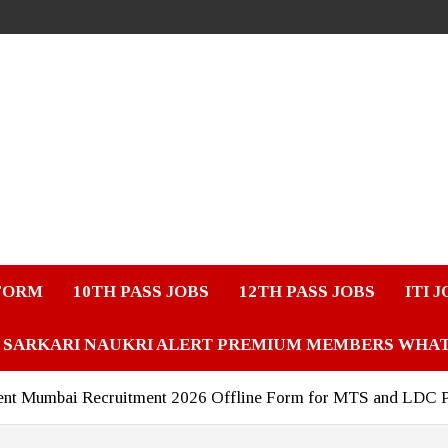
FORM
10TH PASS JOBS
12TH PASS JOBS
ITI 
SARKARI NAUKRI ALERT PREMIUM MEMBERS WHA
ment Mumbai Recruitment 2026 Offline Form for MTS and LDC 