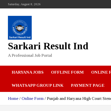
Skip
Saturday, August 8, 2026
to
content
Sarkari Result Ind
A Professional Job Portal
HARYANA JOBS
OFFLINE FORM
ONLINE 
WHATSAPP GROUP LINK
PAYMENT PAGE
Home
Online Form
Punjab and Haryana High Court Steno