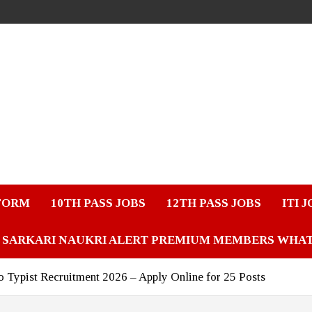
FORM
10TH PASS JOBS
12TH PASS JOBS
ITI 
SARKARI NAUKRI ALERT PREMIUM MEMBERS WHA
 Typist Recruitment 2026 – Apply Online for 25 Posts