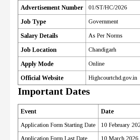
Advertisement Number
01/ST/HC/2026
Job Type
Government
Salary Details
As Per Norms
Job Location
Chandigarh
Apply Mode
Online
Official Website
Highcourtchd.gov.in
Important Dates
Event
Date
Application Form Starting Date
10 February 20
Application Form Last Date
10 March 2026