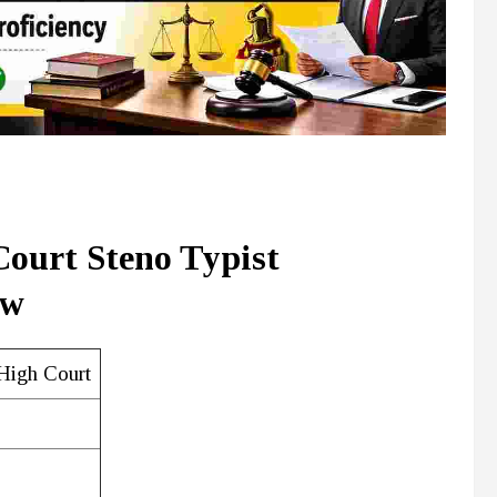
ourt Steno Typist
ew
High Court