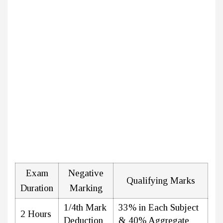
Exam
Negative
Qualifying Marks
Duration
Marking
1/4th Mark
33% in Each Subject
2 Hours
Deduction
& 40% Aggregate