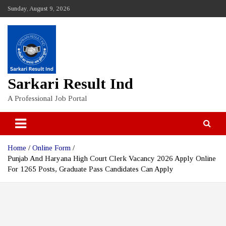
Skip
Sunday, August 9, 2026
to
content
Sarkari Result Ind
A Professional Job Portal
Home
Online Form
Punjab And Haryana High Court Clerk Vacancy 2026 Apply Online
For 1265 Posts, Graduate Pass Candidates Can Apply