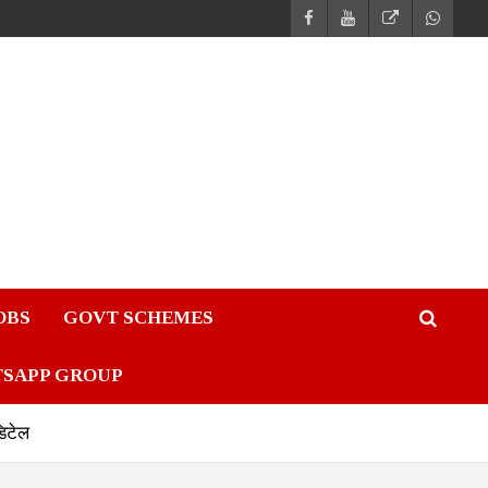
JOBS
GOVT SCHEMES
TSAPP GROUP
डिटेल