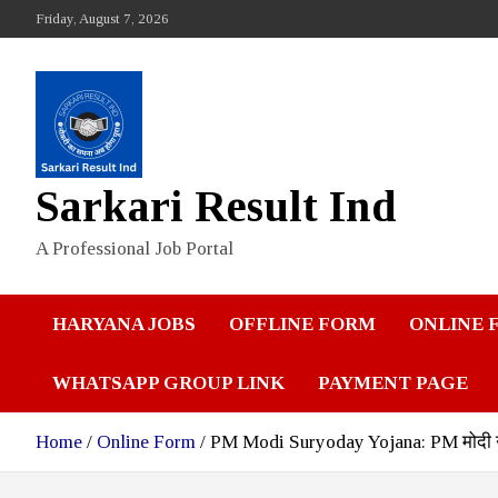
Skip
Friday, August 7, 2026
to
content
Sarkari Result Ind
A Professional Job Portal
HARYANA JOBS
OFFLINE FORM
ONLINE 
WHATSAPP GROUP LINK
PAYMENT PAGE
Home
Online Form
PM Modi Suryoday Yojana: PM मोदी नई योजन