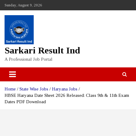
Skip
Sunday, August 9, 2026
to
content
Sarkari Result Ind
A Professional Job Portal
Home
State Wise Jobs
Haryana Jobs
HBSE Haryana Date Sheet 2026 Released: Class 9th & 11th Exam
Dates PDF Download